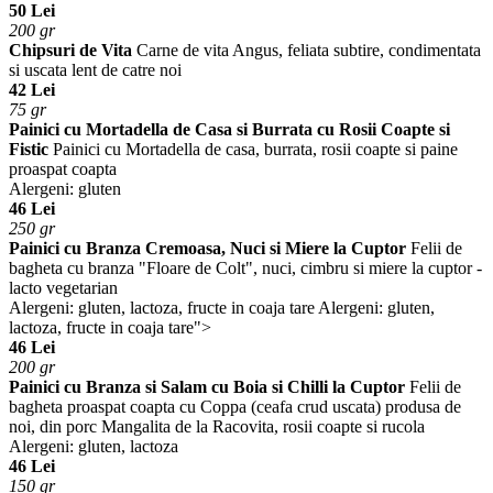
50 Lei
200 gr
Chipsuri de Vita
Carne de vita Angus, feliata subtire, condimentata
si uscata lent de catre noi
42 Lei
75 gr
Painici cu Mortadella de Casa si Burrata cu Rosii Coapte si
Fistic
Painici cu Mortadella de casa, burrata, rosii coapte si paine
proaspat coapta
Alergeni: gluten
46 Lei
250 gr
Painici cu Branza Cremoasa, Nuci si Miere la Cuptor
Felii de
bagheta cu branza "Floare de Colt", nuci, cimbru si miere la cuptor -
lacto vegetarian
Alergeni: gluten, lactoza, fructe in coaja tare
Alergeni: gluten,
lactoza, fructe in coaja tare">
46 Lei
200 gr
Painici cu Branza si Salam cu Boia si Chilli la Cuptor
Felii de
bagheta proaspat coapta cu Coppa (ceafa crud uscata) produsa de
noi, din porc Mangalita de la Racovita, rosii coapte si rucola
Alergeni: gluten, lactoza
46 Lei
150 gr