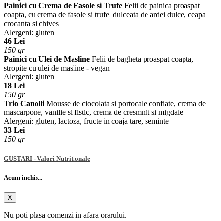
Painici cu Crema de Fasole si Trufe
Felii de painica proaspat
coapta, cu crema de fasole si trufe, dulceata de ardei dulce, ceapa
crocanta si chives
Alergeni: gluten
46 Lei
150 gr
Painici cu Ulei de Masline
Felii de bagheta proaspat coapta,
stropite cu ulei de masline - vegan
Alergeni: gluten
18 Lei
150 gr
Trio Canolli
Mousse de ciocolata si portocale confiate, crema de
mascarpone, vanilie si fistic, crema de cresmnit si migdale
Alergeni: gluten, lactoza, fructe in coaja tare, seminte
33 Lei
150 gr
GUSTARI - Valori Nutritionale
Acum inchis...
X
Nu poti plasa comenzi in afara orarului.